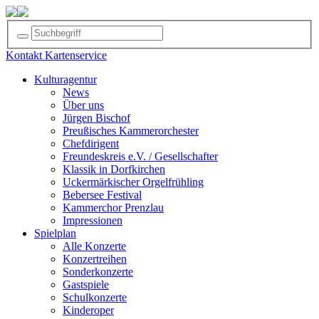
Kontakt
Kartenservice
Kulturagentur
News
Über uns
Jürgen Bischof
Preußisches Kammerorchester
Chefdirigent
Freundeskreis e.V. / Gesellschafter
Klassik in Dorfkirchen
Uckermärkischer Orgelfrühling
Bebersee Festival
Kammerchor Prenzlau
Impressionen
Spielplan
Alle Konzerte
Konzertreihen
Sonderkonzerte
Gastspiele
Schulkonzerte
Kinderoper