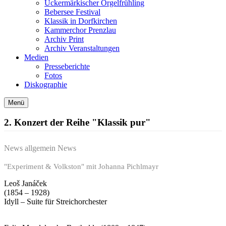
Uckermärkischer Orgelfrühling
Bebersee Festival
Klassik in Dorfkirchen
Kammerchor Prenzlau
Archiv Print
Archiv Veranstaltungen
Medien
Presseberichte
Fotos
Diskographie
Menü
2. Konzert der Reihe "Klassik pur"
News allgemein News
"Experiment & Volkston" mit Johanna Pichlmayr
Leoš Janáček
(1854 – 1928)
Idyll – Suite für Streichorchester