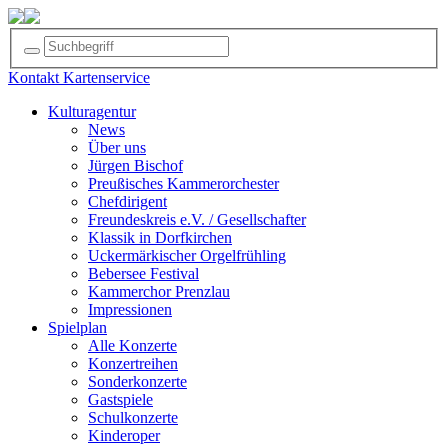
Kontakt
Kartenservice
Kulturagentur
News
Über uns
Jürgen Bischof
Preußisches Kammerorchester
Chefdirigent
Freundeskreis e.V. / Gesellschafter
Klassik in Dorfkirchen
Uckermärkischer Orgelfrühling
Bebersee Festival
Kammerchor Prenzlau
Impressionen
Spielplan
Alle Konzerte
Konzertreihen
Sonderkonzerte
Gastspiele
Schulkonzerte
Kinderoper