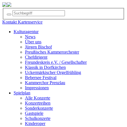
Kontakt
Kartenservice
Kulturagentur
News
Über uns
Jürgen Bischof
Preußisches Kammerorchester
Chefdirigent
Freundeskreis e.V. / Gesellschafter
Klassik in Dorfkirchen
Uckermärkischer Orgelfrühling
Bebersee Festival
Kammerchor Prenzlau
Impressionen
Spielplan
Alle Konzerte
Konzertreihen
Sonderkonzerte
Gastspiele
Schulkonzerte
Kinderoper