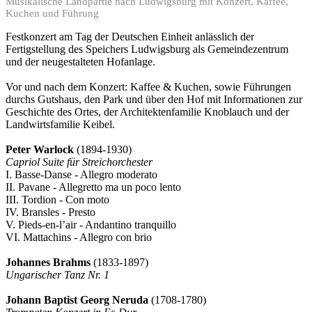
Musikalische Landpartie nach Ludwigsburg mit Konzert, Kaffee,
Kuchen und Führung
Festkonzert am Tag der Deutschen Einheit anlässlich der
Fertigstellung des Speichers Ludwigsburg als Gemeindezentrum
und der neugestalteten Hofanlage.
Vor und nach dem Konzert: Kaffee & Kuchen, sowie Führungen
durchs Gutshaus, den Park und über den Hof mit Informationen zur
Geschichte des Ortes, der Architektenfamilie Knoblauch und der
Landwirtsfamilie Keibel.
Peter Warlock
(1894-1930)
Capriol Suite für Streichorchester
I. Basse-Danse - Allegro moderato
II. Pavane - Allegretto ma un poco lento
III. Tordion - Con moto
IV. Bransles - Presto
V. Pieds-en-l’air - Andantino tranquillo
VI. Mattachins - Allegro con brio
Johannes Brahms
(1833-1897)
Ungarischer Tanz Nr. 1
Johann Baptist Georg Neruda
(1708-1780)