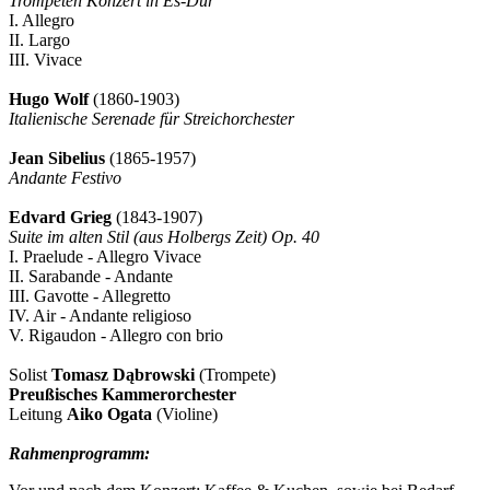
Trompeten Konzert in Es-Dur
I. Allegro
II. Largo
III. Vivace
Hugo Wolf
(1860-1903)
Italienische Serenade für Streichorchester
Jean Sibelius
(1865-1957)
Andante Festivo
Edvard Grieg
(1843-1907)
Suite im alten Stil (aus Holbergs Zeit) Op. 40
I. Praelude - Allegro Vivace
II. Sarabande - Andante
III. Gavotte - Allegretto
IV. Air - Andante religioso
V. Rigaudon - Allegro con brio
Solist
Tomasz D
ą
browski
(Trompete)
Preußisches Kammerorchester
Leitung
Aiko Ogata
(Violine)
Rahmenprogramm: