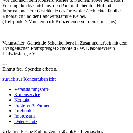
Vor und nach dem Konzert: Kaffee & Kuchen, sowie bei Bedarf
Führung durchs Gutshaus, den Park und über den Hof mit
Informationen zur Geschichte des Ortes, der Architektenfamilie
Knoblauch und der Landwirtsfamilie Keibel.
(Treffpunkt 5 Minuten nach Konzertende vor dem Gutshaus)
---
Veranstalter: Gemeinde Schenkenberg in Zusammenarbeit mit dem
Evangelischen Pfarrsprengel Schönfeld / ev. Diakonieverein
Ludwigsburg e.V.
---
Eintritt frei. Spenden erbeten.
zurück zur Konzertübersicht
Veranstaltungsorte
Kartenservice
Kontakt
Förderer & Partner
facebook
Impressum
Datenschutz
Uckermärkische Kulturagentur gGmbH · Preußisches