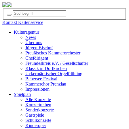
Kontakt
Kartenservice
Kulturagentur
News
Über uns
Jürgen Bischof
Preußisches Kammerorchester
Chefdirigent
Freundeskreis e.V. / Gesellschafter
Klassik in Dorfkirchen
Uckermärkischer Orgelfrühling
Bebersee Festival
Kammerchor Prenzlau
Impressionen
Spielplan
Alle Konzerte
Konzertreihen
Sonderkonzerte
Gastspiele
Schulkonzerte
Kinderoper