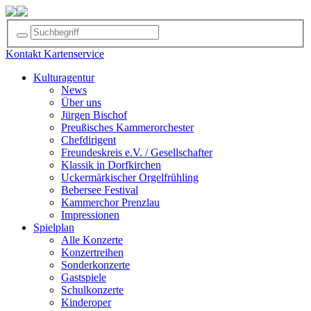
Kontakt
Kartenservice
Kulturagentur
News
Über uns
Jürgen Bischof
Preußisches Kammerorchester
Chefdirigent
Freundeskreis e.V. / Gesellschafter
Klassik in Dorfkirchen
Uckermärkischer Orgelfrühling
Bebersee Festival
Kammerchor Prenzlau
Impressionen
Spielplan
Alle Konzerte
Konzertreihen
Sonderkonzerte
Gastspiele
Schulkonzerte
Kinderoper