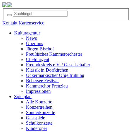
Kontakt
Kartenservice
Kulturagentur
News
Über uns
Jürgen Bischof
Preußisches Kammerorchester
Chefdirigent
Freundeskreis e.V. / Gesellschafter
Klassik in Dorfkirchen
Uckermärkischer Orgelfrühling
Bebersee Festival
Kammerchor Prenzlau
Impressionen
Spielplan
Alle Konzerte
Konzertreihen
Sonderkonzerte
Gastspiele
Schulkonzerte
Kinderoper