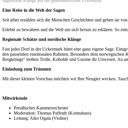
Sagenhafte Klänge aus der geheimnisvollen Uckermark
Eine Reise in die Welt der Sagen
Seit jeher erzählen sich die Menschen Geschichten und geben sie von 
Erlebte zu bewahren und die Welt um sich herum zu erklären. So ent
Regionale Schätze und nordische Klänge
Fast jedes Dorf in der Uckermark hütet eine ganz eigene Sage. Einig
den passenden emotionalen Rahmen. Besonders dem norwegischen Komp
Bergkönigs“ treiben Trolle, Kobolde und Gnome ihr Unwesen. An ander
Einladung zum Träumen
Mit dieser kleinen Vorschau möchten wir Ihre Neugier wecken. Tauch
Mitwirkende
Preußisches Kammerorchester
Moderation: Thomas Paffrath (Kontrabass)
Leitung: Aiko Ogata (Violine)