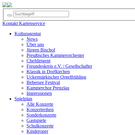
Kontakt
Kartenservice
Kulturagentur
News
Über uns
Jürgen Bischof
Preußisches Kammerorchester
Chefdirigent
Freundeskreis e.V. / Gesellschafter
Klassik in Dorfkirchen
Uckermärkischer Orgelfrühling
Bebersee Festival
Kammerchor Prenzlau
Impressionen
Spielplan
Alle Konzerte
Konzertreihen
Sonderkonzerte
Gastspiele
Schulkonzerte
Kinderoper